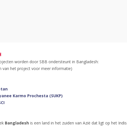
H
ojecten worden door SBB ondersteunt in Bangladesh:
m van het project voor meer informatie)
etan
yanee Karmo Prochesta (SUKP)
SCI
iek
Bangladesh
is een land in het zuiden van Azië dat ligt op het Ind