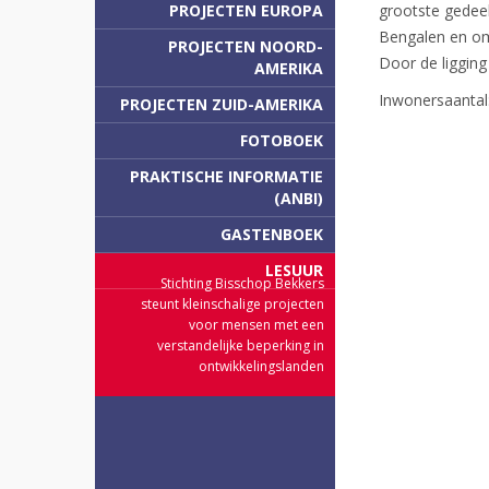
PROJECTEN EUROPA
grootste gedeel
Bengalen en omv
PROJECTEN NOORD-
Door de ligging
AMERIKA
Inwonersaantal
PROJECTEN ZUID-AMERIKA
FOTOBOEK
PRAKTISCHE INFORMATIE
(ANBI)
GASTENBOEK
LESUUR
Stichting Bisschop Bekkers
steunt kleinschalige projecten
voor mensen met een
verstandelijke beperking in
ontwikkelingslanden